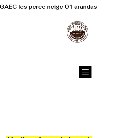
GAEC les perce neige 01 arandas
GAEC Les perce neige 01230
Arandas
Bienvenue sur notre site !
Nous sommes le dernier producteur de
fromage à Ramequin fermier.
Notre passion pour la tradition et la qualité
se reflète dans chaque bouchée de nos
fromages artisanaux. Découvrez
l'authenticité et le goût unique de nos
produits, issus d'un savoir-faire transmis
de génération en génération.